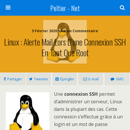
Peltier - Net
5 Février 2020 • Aucun Commentaire
Linux : Alerte Mail Lors D’une Connexion SSH
En Tant Que Root
Partager
Tweeter
Épingler
E-mail
SMS
Une
connexion SSH
permet
d’administrer un serveur, Linux
dans la plupart des cas. Cette
connexion s’effectue grâce à un
login et un mot de passe