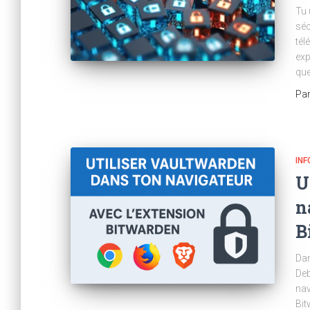
Tu 
séc
tél
exp
que
Pa
IN
U
n
B
Dan
Deb
nav
Bit