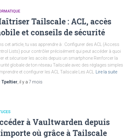
FORMATIQUE
aîtriser Tailscale : ACL, accès
obile et conseils de sécurité
s cet article, tu vas apprendre à : Configurer des ACL (Access
trol Lists) pour contrôler précisément qui peut accéder à quoi
er et sécuriser les accès depuis un smartphone Renforcer la
urité globale de ton réseau Tailscale avec des réglages simples
prendre et configurer les ACL Tailscale Les ACL
Lire la suite
r
Tpeltier
, il y a
7 mois
TUCES
ccéder à Vaultwarden depuis
’importe où grâce à Tailscale