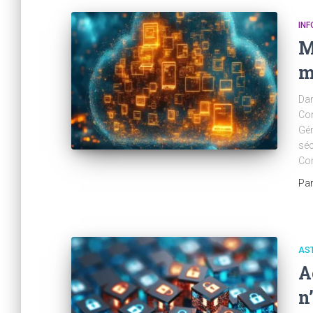
IN
M
m
Dan
Con
Gér
séc
Com
Pa
AS
A
n