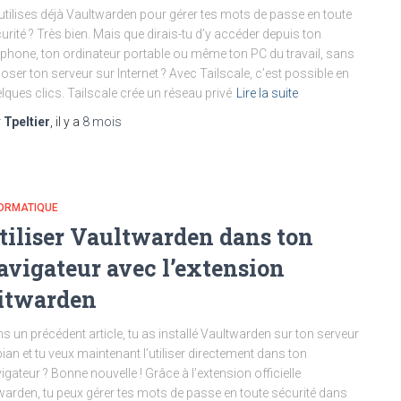
utilises déjà Vaultwarden pour gérer tes mots de passe en toute
urité ? Très bien. Mais que dirais-tu d’y accéder depuis ton
éphone, ton ordinateur portable ou même ton PC du travail, sans
oser ton serveur sur Internet ? Avec Tailscale, c’est possible en
lques clics. Tailscale crée un réseau privé
Lire la suite
r
Tpeltier
, il y a
8 mois
FORMATIQUE
tiliser Vaultwarden dans ton
avigateur avec l’extension
itwarden
s un précédent article, tu as installé Vaultwarden sur ton serveur
ian et tu veux maintenant l’utiliser directement dans ton
igateur ? Bonne nouvelle ! Grâce à l’extension officielle
warden, tu peux gérer tes mots de passe en toute sécurité dans