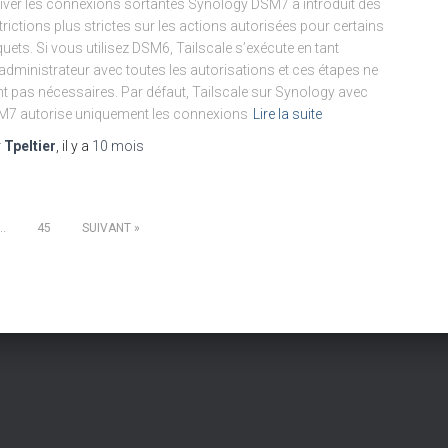
iver les connexions sortantes Synology DSM7 a introduit des
trictions plus strictes sur les actions autorisées pour certains
uets. Si vous utilisez DSM6, Tailscale s’exécute en tant
administrateur avec toutes les autorisations et ces étapes ne
t pas nécessaires. Par défaut, Tailscale sur Synology avec
7 autorise uniquement les connexions
Lire la suite
r
Tpeltier
, il y a
10 mois
…
45
SUIVANT