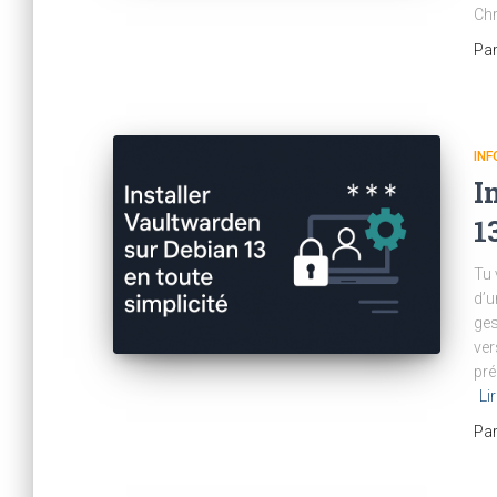
Chr
Pa
IN
I
1
Tu 
d’u
ges
ver
pré
Lir
Pa