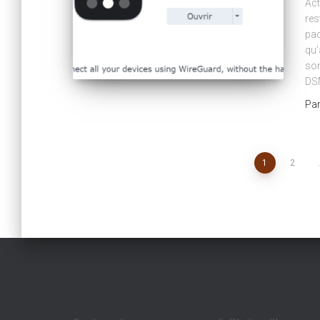
Act
res
paq
qu’
son
DSM
Pa
Pagination
1
2
des
publications