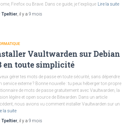
ome, Firefox ou Brave. Dans ce guide, je t’explique
Lire la suite
r
Tpeltier
, il y a
9 mois
FORMATIQUE
nstaller Vaultwarden sur Debian
3 en toute simplicité
veux gérer tes mots de passe en toute sécurité, sans dépendre
n service externe ? Bonne nouvelle : tu peux héberger ton propre
tionnaire de mots de passe gratuitement avec Vaultwarden, la
sion légère et open source de Bitwarden. Dans un article
cédent, nous avions vu comment installer Vaultwarden sur un
e la suite
r
Tpeltier
, il y a
9 mois