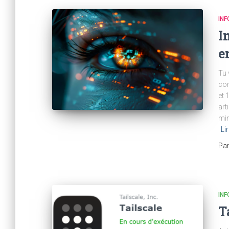
IN
I
e
Tu 
com
et 
art
min
Lir
Pa
IN
T