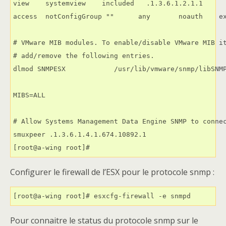
view    systemview    included   .1.3.6.1.2.1.1

access  notConfigGroup ""      any       noauth    ex
# VMware MIB modules. To enable/disable VMware MIB it
# add/remove the following entries.

dlmod SNMPESX            /usr/lib/vmware/snmp/libSNMP
MIBS=ALL

# Allow Systems Management Data Engine SNMP to connec
smuxpeer .1.3.6.1.4.1.674.10892.1

[root@a-wing root]#
Configurer le firewall de l’ESX pour le protocole snmp :
Pour connaitre le status du protocole snmp sur le