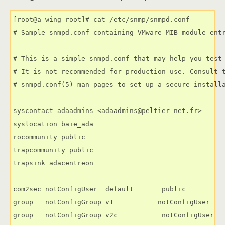
[root@a-wing root]# cat /etc/snmp/snmpd.conf

# Sample snmpd.conf containing VMware MIB module entr
# This is a simple snmpd.conf that may help you test 
# It is not recommended for production use. Consult t
# snmpd.conf(5) man pages to set up a secure installa
syscontact adaadmins <adaadmins@peltier-net.fr>

syslocation baie_ada

rocommunity public

trapcommunity public

trapsink adacentreon

com2sec notConfigUser  default       public

group   notConfigGroup v1           notConfigUser

group   notConfigGroup v2c           notConfigUser
