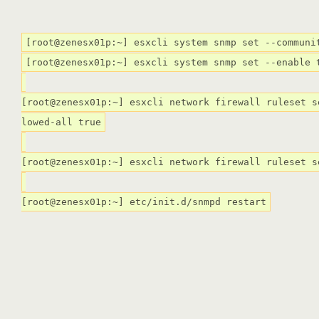
[root@zenesx01p:~] esxcli system snmp set --communi
[root@zenesx01p:~] esxcli system snmp set --enable 
[root@zenesx01p:~] esxcli network firewall ruleset s
lowed-all true
[root@zenesx01p:~] esxcli network firewall ruleset s
[root@zenesx01p:~] etc/init.d/snmpd restart