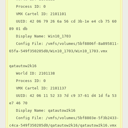
   Process ID: 0

   VMX Cartel ID: 2101101

   UUID: 42 06 79 26 6a 56 cd 3b-1e e4 cb 75 60 
89 01 db

   Display Name: Win10_1703

   Config File: /vmfs/volumes/5bf8806f-8a895811-
65fa-549f350205d0/Win10_1703/Win10_1703.vmx

qatautow2k16

   World ID: 2101138

   Process ID: 0

   VMX Cartel ID: 2101137

   UUID: 42 06 11 52 33 7d c9 37-61 d4 1d fa 53 
e7 46 70

   Display Name: qatautow2k16

   Config File: /vmfs/volumes/5bf8803e-5f3b2433-
c4ca-549f350205d0/qatautow2k16/qatautow2k16.vmx
