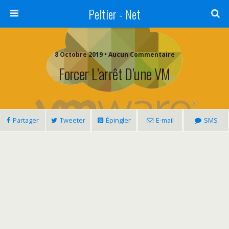
Peltier - Net
8 Octobre 2019 • Aucun Commentaire
Forcer L’arrêt D’une VM
Partager
Tweeter
Épingler
E-mail
SMS