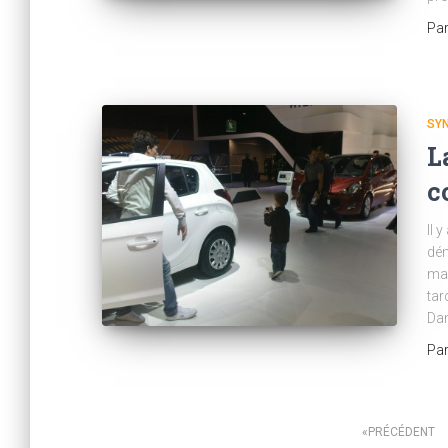
Pa
SY
L
c
Il 
dém
mar
tar
Dan
Pa
Pagination
PRÉCÉDENT