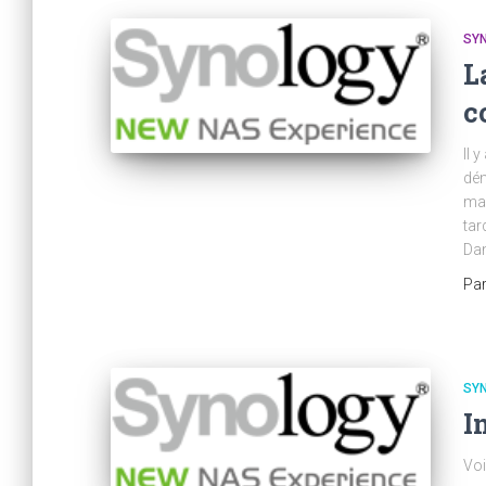
SY
L
c
Il 
dém
mar
tar
Dan
Pa
SY
I
Voi