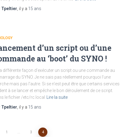
r
Tpeltier
, il y a
15 ans
NOLOGY
ancement d’un script ou d’une
ommande au ‘boot’ du SYNO !
y a différente façon d’exécuter un script ou une commande au
arrage du SYNO. Je ne sais pas réellement pourquoi l’une
che mais pas l’autre. Si se n’est peut être que certains services
dent à se lancer et empêche le bon déroulement de ce script.
s le fichier /etc/rc.local
Lire la suite
r
Tpeltier
, il y a
15 ans
1
…
3
4