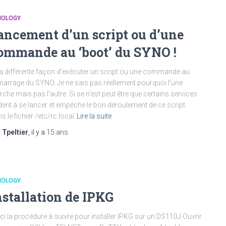
NOLOGY
ancement d’un script ou d’une
ommande au ‘boot’ du SYNO !
y a différente façon d’exécuter un script ou une commande au
arrage du SYNO. Je ne sais pas réellement pourquoi l’une
che mais pas l’autre. Si se n’est peut être que certains services
dent à se lancer et empêche le bon déroulement de ce script.
s le fichier /etc/rc.local
Lire la suite
r
Tpeltier
, il y a
15 ans
NOLOGY
nstallation de IPKG
ci la procédure à suivre pour installer IPKG sur un DS110J Ouvrir