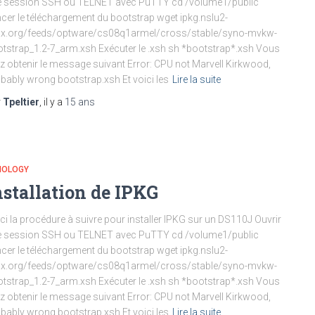
e session SSH ou TELNET avec PuTTY cd /volume1/public
cer le téléchargement du bootstrap wget ipkg.nslu2-
nux.org/feeds/optware/cs08q1armel/cross/stable/syno-mvkw-
tstrap_1.2-7_arm.xsh Exécuter le .xsh sh *bootstrap*.xsh Vous
ez obtenir le message suivant Error: CPU not Marvell Kirkwood,
bably wrong bootstrap.xsh Et voici les
Lire la suite
r
Tpeltier
, il y a
15 ans
NOLOGY
nstallation de IPKG
ci la procédure à suivre pour installer IPKG sur un DS110J Ouvrir
e session SSH ou TELNET avec PuTTY cd /volume1/public
cer le téléchargement du bootstrap wget ipkg.nslu2-
nux.org/feeds/optware/cs08q1armel/cross/stable/syno-mvkw-
tstrap_1.2-7_arm.xsh Exécuter le .xsh sh *bootstrap*.xsh Vous
ez obtenir le message suivant Error: CPU not Marvell Kirkwood,
bably wrong bootstrap.xsh Et voici les
Lire la suite