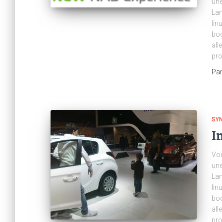
un
Lan
li
boo
all
pro
Pa
SY
I
Voi
un
Lan
li
boo
all
pro