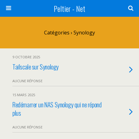
Peltier - Net
Catégories ›
Synology
9 OCTOBRE 2025
Tailscale sur Synology
AUCUNE RÉPONSE
15 MARS 2025
Redémarrer un NAS Synology qui ne répond
plus
AUCUNE RÉPONSE