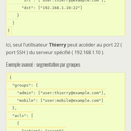
      "src": ["user:thierry@example.com"],

      "dst": ["192.168.1.10:22"]

    }

  ]

Ici, seul l’utilisateur
Thierry
peut accéder au port 22 (
port SSH ) du serveur spécifié ( 192.168.1.10 ).
Exemple avancé : segmentation par groupes
{

  "groups": {

    "admin": ["user:thierry@example.com"],

    "mobile": ["user:mobile@example.com"]

  },

  "acls": [

    {

      "action": "accept",
