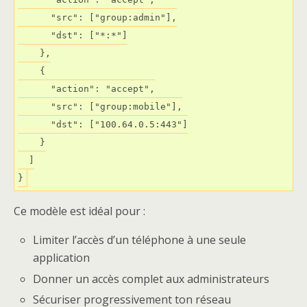
      "src": ["group:admin"],

      "dst": ["*:*"]

    },

    {

      "action": "accept",

      "src": ["group:mobile"],

      "dst": ["100.64.0.5:443"]

    }

  ]

Ce modèle est idéal pour :
Limiter l’accès d’un téléphone à une seule
application
Donner un accès complet aux administrateurs
Sécuriser progressivement ton réseau