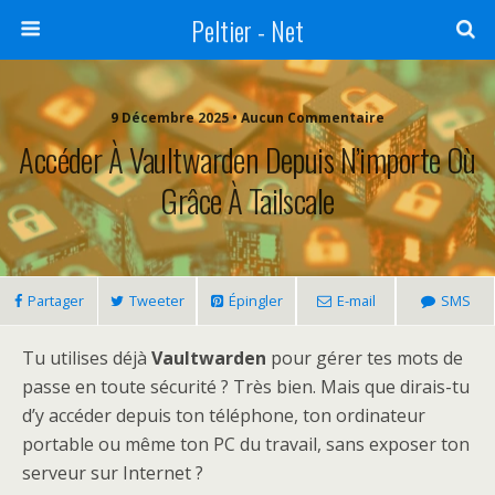
Peltier - Net
9 Décembre 2025 • Aucun Commentaire
Accéder À Vaultwarden Depuis N’importe Où
Grâce À Tailscale
Partager
Tweeter
Épingler
E-mail
SMS
Tu utilises déjà
Vaultwarden
pour gérer tes mots de
passe en toute sécurité ? Très bien. Mais que dirais-tu
d’y accéder depuis ton téléphone, ton ordinateur
portable ou même ton PC du travail, sans exposer ton
serveur sur Internet ?