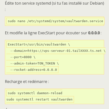
Édite ton service systemd (si tu l’as installé sur Debian)
:
sudo nano /etc/systemd/system/vaultwarden.service
Et modifie la ligne ExecStart pour écouter sur
0.0.0.0
:
ExecStart=/usr/bin/vaultwarden \

  --domain=https://vps-serveur-01.tailXXXX.ts.net \

  --port=8000 \

  --admin-token=TON_TOKEN \

Recharge et redémarre :
sudo systemctl daemon-reload
