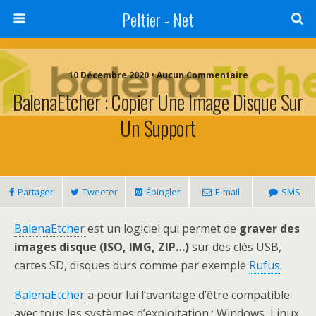
Peltier - Net
10 Décembre 2020 • Aucun Commentaire
BalenaEtcher : Copier Une Image Disque Sur
Un Support
Partager
Tweeter
Épingler
E-mail
SMS
BalenaEtcher
est un logiciel qui permet de
graver des
images disque (ISO, IMG, ZIP…)
sur des clés USB,
cartes SD, disques durs comme par exemple
Rufus
.
BalenaEtcher
a pour lui l’avantage d’être compatible
avec tous les systèmes d’exploitation : Windows, Linux