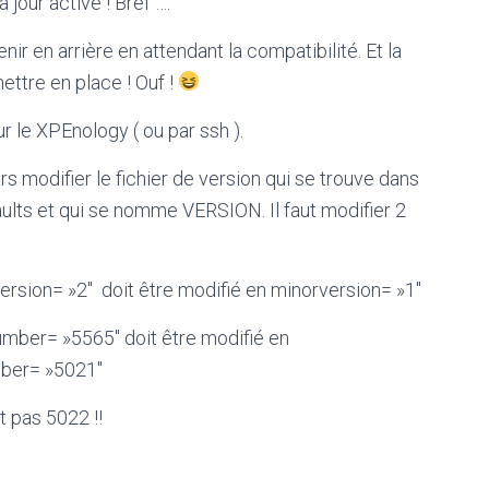
 jour active ! Bref ….
enir en arrière en attendant la compatibilité. Et la
ettre en place ! Ouf !
 le XPEnology ( ou par ssh ).
lors modifier le fichier de version qui se trouve dans
aults et qui se nomme VERSION. Il faut modifier 2
ersion= »2″ doit être modifié en minorversion= »1″
umber= »5565″ doit être modifié en
ber= »5021″
t pas 5022 !!