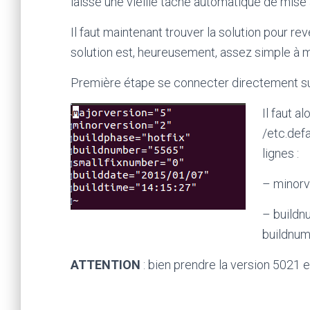
laissé une vieille tâche automatique de mise à
Il faut maintenant trouver la solution pour rev
solution est, heureusement, assez simple à m
Première étape se connecter directement sur
Il faut a
/etc.def
lignes :
– minorv
– buildn
buildnum
ATTENTION
: bien prendre la version 5021 e