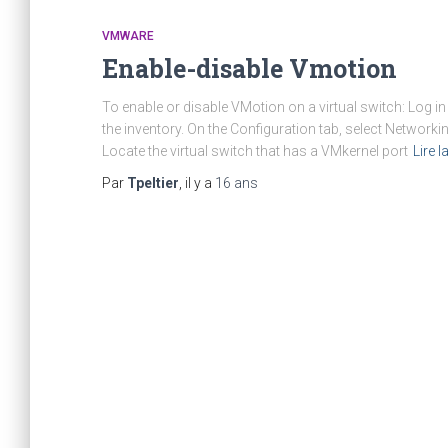
VMWARE
Enable-disable Vmotion
To enable or disable VMotion on a virtual switch: Log in 
the inventory. On the Configuration tab, select Networking
Locate the virtual switch that has a VMkernel port
Lire l
Par
Tpeltier
, il y a
16 ans