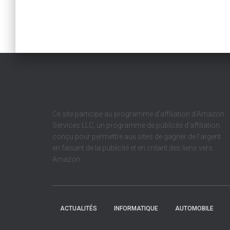
Ce site participe au programme d’affiliation d’Amazon
Services LLC, un programme de publicité d’affiliation
conçu pour permettre aux sites de gagner de l’argent
en faisant de la publicité et en créant des liens vers
Amazon
ACTUALITÉS
INFORMATIQUE
AUTOMOBILE