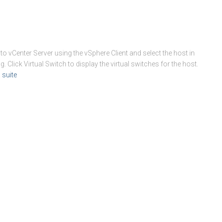
to vCenter Server using the vSphere Client and select the host in
. Click Virtual Switch to display the virtual switches for the host.
a suite