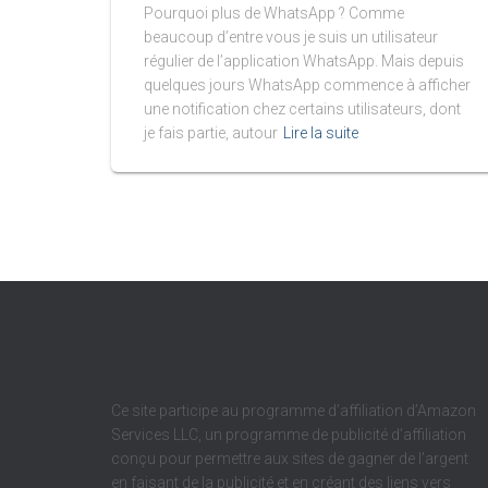
Pourquoi plus de WhatsApp ? Comme
beaucoup d’entre vous je suis un utilisateur
régulier de l’application WhatsApp. Mais depuis
quelques jours WhatsApp commence à afficher
une notification chez certains utilisateurs, dont
je fais partie, autour
Lire la suite
Ce site participe au programme d’affiliation d’Amazon
Services LLC, un programme de publicité d’affiliation
conçu pour permettre aux sites de gagner de l’argent
en faisant de la publicité et en créant des liens vers