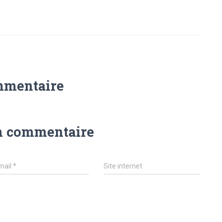
mmentaire
n commentaire
mail
*
Site internet