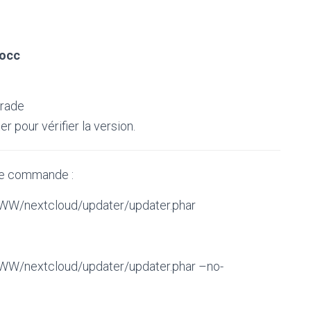
occ
grade
er pour vérifier la version.
 de commande :
WWW/nextcloud/updater/updater.phar
WWW/nextcloud/updater/updater.phar –no-