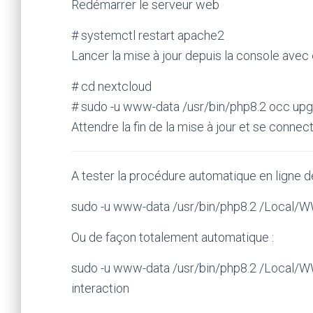
Redémarrer le serveur web
# systemctl restart apache2
Lancer la mise à jour depuis la console avec
# cd nextcloud
# sudo -u www-data /usr/bin/php8.2 occ up
Attendre la fin de la mise à jour et se connect
A tester la procédure automatique en ligne
sudo -u www-data /usr/bin/php8.2 /Local/
Ou de façon totalement automatique :
sudo -u www-data /usr/bin/php8.2 /Local/
interaction