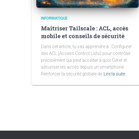
INFORMATIQUE
Maîtriser Tailscale : ACL, accès
mobile et conseils de sécurité
Dans cet article, tu vas apprendre à : Configurer
des ACL (Access Control Lists) pour contrôler
précisément qui peut accéder à quoi Gérer et
sécuriser les accès depuis un smartphone
Renforcer la sécurité globale de
Lire la suite