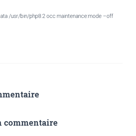
data /usr/bin/php8.2 occ maintenance:mode –off
mmentaire
n commentaire