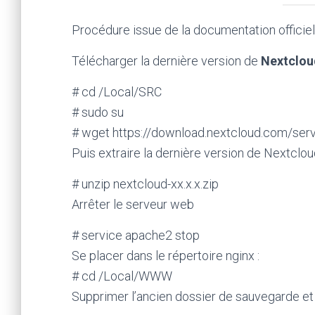
Procédure issue de la documentation officie
Télécharger la dernière version de
Nextclou
# cd /Local/SRC
# sudo su
# wget https://download.nextcloud.com/serve
Puis extraire la dernière version de Nextclo
# unzip nextcloud-xx.x.x.zip
Arrêter le serveur web
# service apache2 stop
Se placer dans le répertoire nginx :
# cd /Local/WWW
Supprimer l’ancien dossier de sauvegarde et