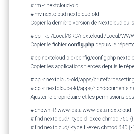
# rm -r nextcloud-old
# mv nextcloud nextcloud-old
Copier la dernière version de Nextcloud qui 
# cp -Rp /Local/SRC/nextcloud /Local/WW
Copier le fichier
config.php
depuis le répert
# cp nextcloud-old/config/config.php nextcl
Copier les applications tierces depuis le rép
# cp -r nextcloud-old/apps/bruteforcesetti
# cp -r nextcloud-old/apps/richdocuments 
Ajuster le propriétaire et les permissions des
# chown -R www-data:www-data nextcloud
# find nextcloud/ -type d -exec chmod 750 {} 
# find nextcloud/ -type f -exec chmod 640 {} 