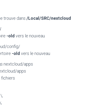
se trouve dans
/Local/SRC/nextcloud
W
oire
-old
vers le nouveau
oud/config/
ertoire
-old
vers le nouveau
ngs nextcloud/apps
nextcloud/apps
 fichiers
\;
\;