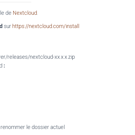
lle de
Nextcloud
.
d
sur
https://nextcloud.com/install
r/releases/nextcloud-xx.x.x.zip
ud
:
 renommer le dossier actuel