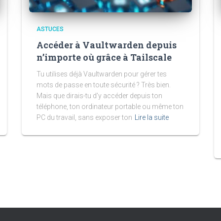
ASTUCES
Accéder à Vaultwarden depuis
n’importe où grâce à Tailscale
Tu utilises déjà Vaultwarden pour gérer tes
mots de passe en toute sécurité ? Très bien.
Mais que dirais-tu d’y accéder depuis ton
téléphone, ton ordinateur portable ou même ton
PC du travail, sans exposer ton
Lire la suite