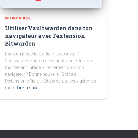
INFORMATIQUE
Utiliser Vaultwarden dans ton
navigateur avec l’extension
Bitwarden
Dans un précédent article, tu as installé
Vaultwarden sur ton serveur Debian et tu veux
maintenant l’utiliser directement dans ton
navigateur ? Bonne nouvelle ! Grâce à
l’extension officielle Bitwarden, tu peux gérer tes
mots
Lire la suite