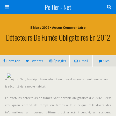
Peltier - Net
5 Mars 2009 • Aucun Commentaire
Détecteurs De Fumée Obligatoires En 2012
Partager
Tweeter
Épingler
E-mail
SMS
A
ujourd’hui, les députés un adopté un nouvel amendement concernant
la sécurité dans notre habitat.
En effet, les détecteurs de fumée vont devenir obligatoires d’ici 2012 ! C’est
vrai qu’on entend de temps en temps à la rubrique faits divers des
informations, un nouveau bâtiment qui a été incendié, un accident