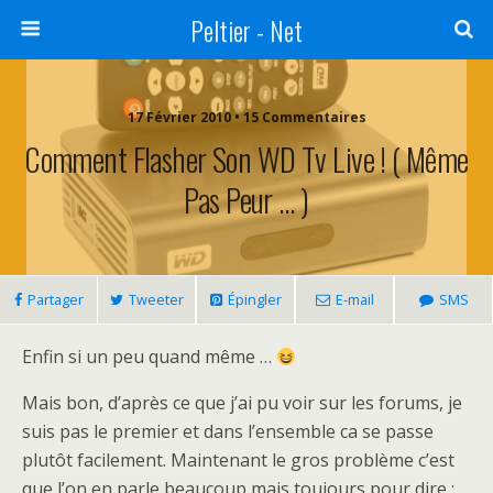
Peltier - Net
17 Février 2010 • 15 Commentaires
Comment Flasher Son WD Tv Live ! ( Même
Pas Peur … )
Partager
Tweeter
Épingler
E-mail
SMS
Enfin si un peu quand même …
Mais bon, d’après ce que j’ai pu voir sur les forums, je
suis pas le premier et dans l’ensemble ca se passe
plutôt facilement. Maintenant le gros problème c’est
que l’on en parle beaucoup mais toujours pour dire :