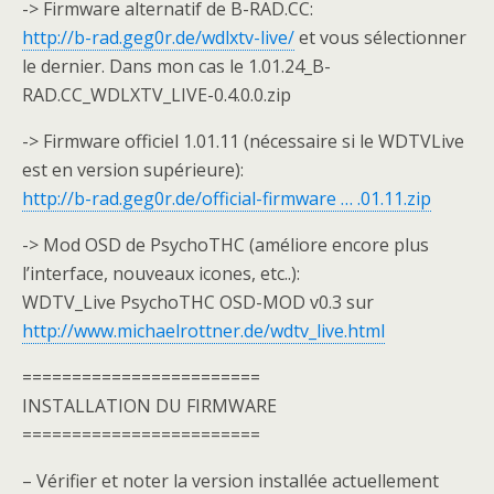
-> Firmware alternatif de B-RAD.CC:
http://b-rad.geg0r.de/wdlxtv-live/
et vous sélectionner
le dernier. Dans mon cas le 1.01.24_B-
RAD.CC_WDLXTV_LIVE-0.4.0.0.zip
-> Firmware officiel 1.01.11 (nécessaire si le WDTVLive
est en version supérieure):
http://b-rad.geg0r.de/official-firmware … .01.11.zip
-> Mod OSD de PsychoTHC (améliore encore plus
l’interface, nouveaux icones, etc..):
WDTV_Live PsychoTHC OSD-MOD v0.3 sur
http://www.michaelrottner.de/wdtv_live.html
========================
INSTALLATION DU FIRMWARE
========================
– Vérifier et noter la version installée actuellement