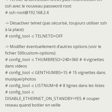
ssh avec le nouveau password root:
# ssh root@192.168.2.4
-> Désactiver telnet (pas sécurisé, toujours utiliser ssh
à la place):
# config_tool -c TELNETD=OFF
-> Modifier éventuellement d’autres options (voir le
fichier S00custom-options):
# config_tool -c THUMBRESO=240×360 # 4 vignettes
dans videos
# config_tool -c GENTHUMBS=15 # 15 vignettes dans
musique/photos
# config_tool -c LISTNUM=8 # 8 lignes dans les listes
# config_tool -c
DISABLE_ETHERNET_ON_STANDBY=YES # couper
reseau quand boitier en veille