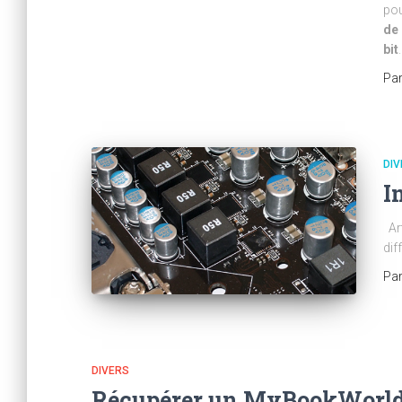
pou
de 
bit
Pa
DIV
I
Art
dif
Pa
DIVERS
Récupérer un MyBookWorld E