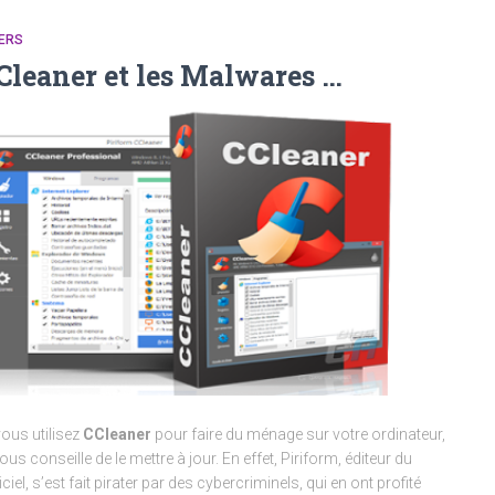
ERS
Cleaner et les Malwares …
vous utilisez
CCleaner
pour faire du ménage sur votre ordinateur,
vous conseille de le mettre à jour. En effet, Piriform, éditeur du
iciel, s’est fait pirater par des cybercriminels, qui en ont profité