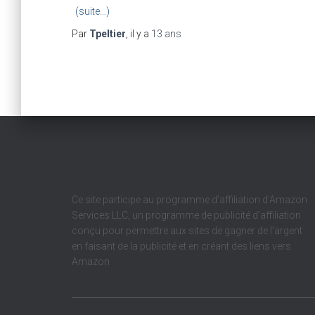
(suite…)
Par
Tpeltier
, il y a
13 ans
Ce site participe au programme d’affiliation d’Amazon
Services LLC, un programme de publicité d’affiliation
conçu pour permettre aux sites de gagner de l’argent
en faisant de la publicité et en créant des liens vers
Amazon