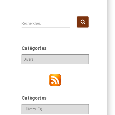
R
Rechercher…
e
c
h
e
Catégories
r
c
C
h
a
e
t
r
é
g
:
o
r
i
Catégories
e
C
s
a