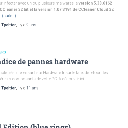
r infecter avec un ou plusieurs malwares la
version 5.33.6162
CCleaner 32 bit et la version 1.07.3191 de CCleaner Cloud 32
.
(suite…)
r
Tpeltier
, il y a
9 ans
ERS
ndice de pannes hardware
icle très intéressant sur Hardware.fr sur le taux de retour des
férents composants de votre PC. A découvrir ici
r
Tpeltier
, il y a
11 ans
dition (blue rings)