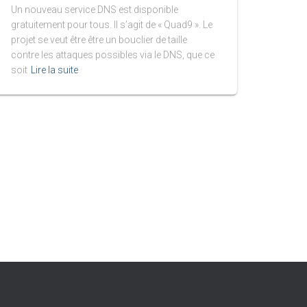
Un nouveau service DNS est disponible
gratuitement pour tous. Il s’agit de « Quad9 ». Le
projet se veut être être un bouclier de taille
contre les attaques possibles via le DNS, que ce
soit
Lire la suite