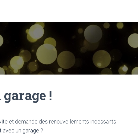
garage !
 vite et demande des renouvellements incessants !
rt avec un garage ?