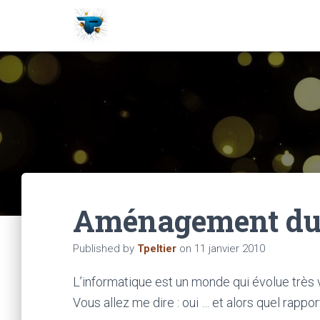
Aménagement du 
Published by
Tpeltier
on
11 janvier 2010
L’informatique est un monde qui évolue très
Vous allez me dire : oui … et alors quel rappo