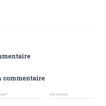
mmentaire
n commentaire
mail
*
Site internet