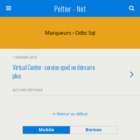
Peltier - Net
Marqueurs › Odbc Sql
1 FÉVRIER 2010
Virtual Center : service vpxd ne démarre
plus
AUCUNE RÉPONSE
Retour au début
Mobile
Bureau