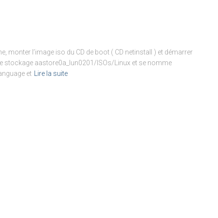
e, monter l’image iso du CD de boot ( CD netinstall ) et démarrer
s le stockage aastore0a_lun0201/ISOs/Linux et se nomme
language et
Lire la suite