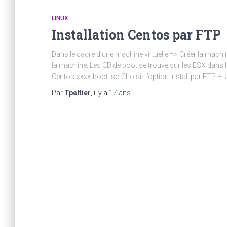
LINUX
Installation Centos par FTP
Dans le cadre d’une machine virtuelle => Créer la machin
la machine. Les CD de boot se trouve sur les ESX dan
Centos-xxxx-boot.iso Choisir l’option install par FTP – 
Par
Tpeltier
, il y a
17 ans