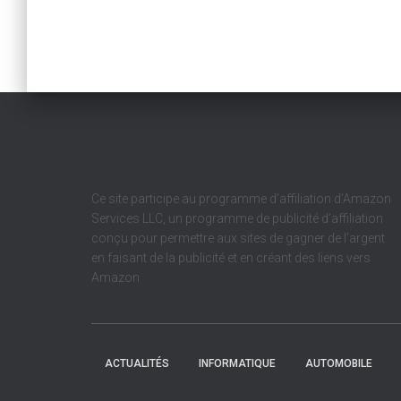
Ce site participe au programme d’affiliation d’Amazon
Services LLC, un programme de publicité d’affiliation
conçu pour permettre aux sites de gagner de l’argent
en faisant de la publicité et en créant des liens vers
Amazon
ACTUALITÉS
INFORMATIQUE
AUTOMOBILE