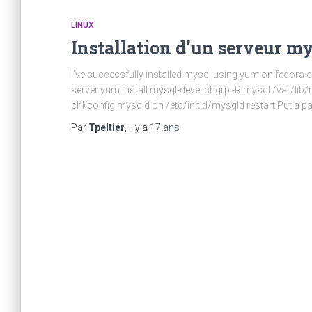
LINUX
Installation d’un serveur m
I’ve successfully installed mysql using yum on fedora co
server yum install mysql-devel chgrp -R mysql /var/lib
chkconfig mysqld on /etc/init.d/mysqld restart Put a 
Par
Tpeltier
, il y a
17 ans