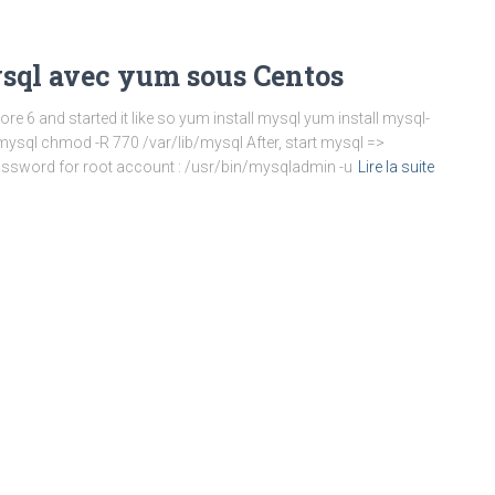
ysql avec yum sous Centos
re 6 and started it like so yum install mysql yum install mysql-
/mysql chmod -R 770 /var/lib/mysql After, start mysql =>
password for root account : /usr/bin/mysqladmin -u
Lire la suite