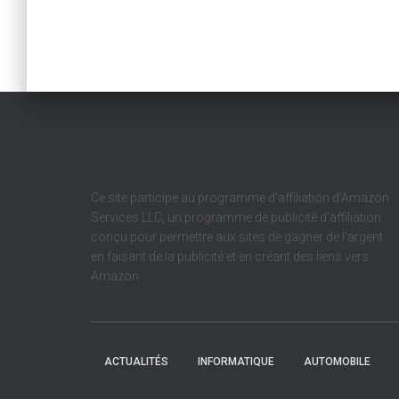
Ce site participe au programme d’affiliation d’Amazon
Services LLC, un programme de publicité d’affiliation
conçu pour permettre aux sites de gagner de l’argent
en faisant de la publicité et en créant des liens vers
Amazon
ACTUALITÉS
INFORMATIQUE
AUTOMOBILE