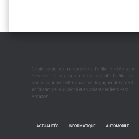
Ce site participe au programme d’affiliation d’Amazon
Services LLC, un programme de publicité d’affiliation
conçu pour permettre aux sites de gagner de l’argent
en faisant de la publicité et en créant des liens vers
Amazon
ACTUALITÉS
INFORMATIQUE
AUTOMOBILE