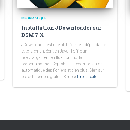
INFORMATIQUE
Installation JDownloader sur
DSM 7.X
JDownloader est une plateforme indépendante
et totalement écrit en Java. Il offre un
téléchargement en flux continu, la
reconnaissance Captcha, la décompression
automatique des fichiers et bien plus. Bien sur, il
est entièrement gratuit. Simple
Lire la suite