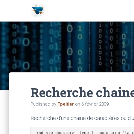
Recherche chaine
Published by
Tpeltier
on
6 février 2009
Recherche d’une chaine de caractères ou d’un 
find <le dossier> -type f -exec grep "la 