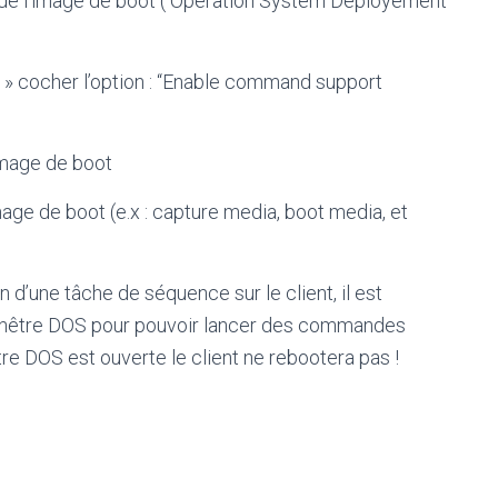
s de l’image de boot ( Operation System Deployement
» cocher l’option : “Enable command support
image de boot
mage de boot (e.x : capture media, boot media, et
n d’une tâche de séquence sur le client, il est
fenêtre DOS pour pouvoir lancer des commandes
e DOS est ouverte le client ne rebootera pas !