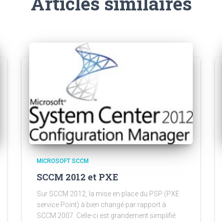
Articles similaires
MICROSOFT SCCM
SCCM 2012 et PXE
Sur SCCM 2012, la mise en place du PSP (PXE
service Point) à bien changé par rapport à
SCCM 2007. Celle-ci est grandement simplifié.