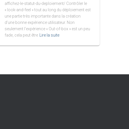
affichez-le-statut-du-deploiement/ Contrôler le
« look-and-feel » tout au long du déploiement est
une partie très importante dans la création
d’une bonne expérience utilisateur. Non
seulement l’expérience « Out-of-box » est un peu
fade, cela peut être
Lire la suite