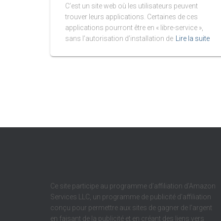
C’est un site web où les utilisateurs peuvent
trouver leurs applications. Certaines de ces
applications pourront être en « libre-service »,
sans l’autorisation d’installation de
Lire la suite
Ce site participe au programme d’affiliation d’Amazon
Services LLC, un programme de publicité d’affiliation
conçu pour permettre aux sites de gagner de l’argent
en faisant de la publicité et en créant des liens vers