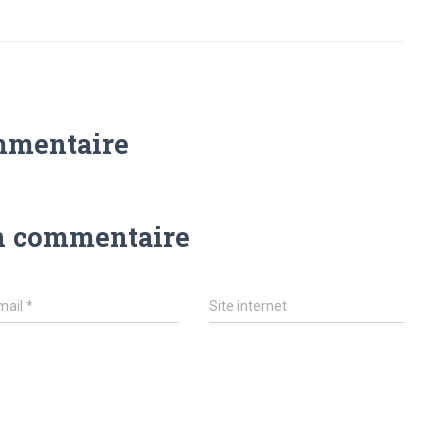
mmentaire
n commentaire
mail
*
Site internet