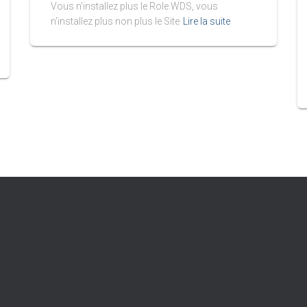
Vous n’installez plus le Role WDS, vous
n’installez plus non plus le Site
Lire la suite