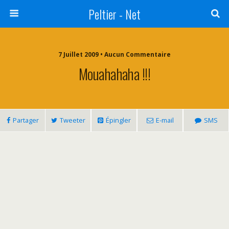
Peltier - Net
7 Juillet 2009 • Aucun Commentaire
Mouahahaha !!!
Partager
Tweeter
Épingler
E-mail
SMS