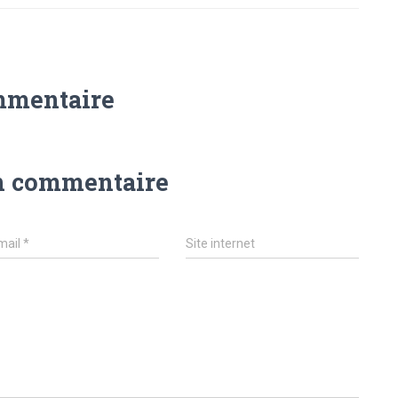
mmentaire
n commentaire
mail
*
Site internet