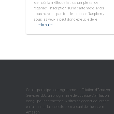
Bien sûr la méthode la plus simple est de
regarder l’inscription sur la carte mère ! Mais
nous n’avons pas tout le temps le Raspberry
sous les yeux, il peut donc être utile de le
Lire la suite
Ce site participe au programme d’affiliation d’Amazon
Services LLC, un programme de publicité d’affiliation
conçu pour permettre aux sites de gagner de l’argent
en faisant de la publicité et en créant des liens vers
Amazon