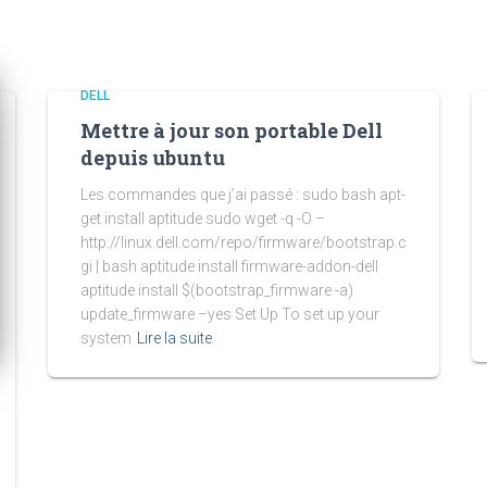
DELL
Mettre à jour son portable Dell
depuis ubuntu
Les commandes que j’ai passé : sudo bash apt-
get install aptitude sudo wget -q -O –
http://linux.dell.com/repo/firmware/bootstrap.c
gi | bash aptitude install firmware-addon-dell
aptitude install $(bootstrap_firmware -a)
update_firmware –yes Set Up To set up your
system
Lire la suite